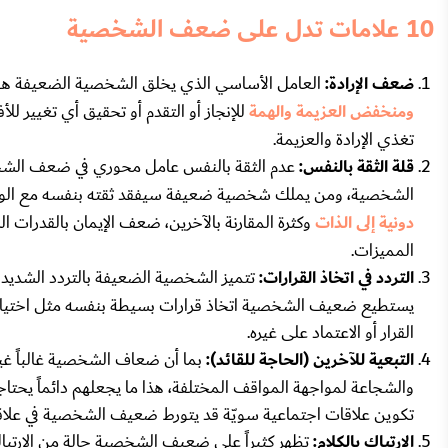
10 علامات تدل على ضعف الشخصية
ضعف الإرادة:
العامل الأساسي الذي يخلق الشخصية الضعيفة هو
ومنخفض العزيمة والهمة
للإنجاز أو التقدم أو تحقيق أي تغيير لل
تغذي الإرادة والعزيمة.
قلة الثقة بالنفس:
عدم الثقة بالنفس عامل محوري في ضعف الش
الشخصية، ومن يملك شخصية ضعيفة سيفقد ثقته بنفسه مع الوقت
دونية إلى الذات
وكثرة المقارنة بالآخرين، ضعف الإيمان بالقدرات 
المميزات.
التردد في اتخاذ القرارات:
تتميز الشخصية الضعيفة بالتردد الشديد عن
يستطيع ضعيف الشخصية اتخاذ قرارات بسيطة بنفسه مثل اختيار ملا
القرار أو الاعتماد على غيره.
التبعية للآخرين (الحاجة للقائد):
بما أن ضعاف الشخصية غالباً غير
والشجاعة لمواجهة المواقف المختلفة، هذا ما يجعلهم دائماً يحتاجو
تكوين علاقات اجتماعية سويّة قد يتورط ضعيف الشخصية في علاقة 
الارتباك بالكلام:
تظهر كثيراً على ضعيف الشخصية حالة من الارتباك أ