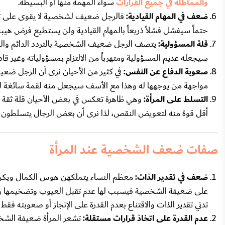
والمماطلة في جميع القرارات
سواء المهمة منها أو البسيطة.
ضعف في المهام القيادية:
فالرجل ضعيف لشخصية لا يقوى على تحمل
حتماً سيفشل فشلاً ذريعاً بالمهام القيادية ولن يستطيع فرض هيبة 
قلة المسؤولية:
يتصف الرجل ضعيف الشخصية بالتردد الدائم والفشل
سيجعله عديم المسؤولية ومتهرباً من الالتزام بمسؤولياته وغير قادر
صعوبة الدفاع عن النفس:
في كثير من الأحيان نرى أن الرجل ضعيف
مواجهة من يوجهها له وهذا مع الأسف سيجعل منه لقمة سائغة ل
التسلط على المرأة:
وهي ظاهرة تعكس في بعض الأحيان قلة ثقة
أقل قوة منه لتعويض النقص، لذا نرى أن بعض الرجال يتسلطون عل
صفات ضعف الشخصية عند المرأة
ضعف في تقدير الذات:
معظم النساء يتملكهن هوس الكمال ويكن عر
على ضعيفة الشخصية فيسبب لها عدم تقبل العيوب وتضخيمها وضعف 
تدني تقدير الذات والاقتناع بعدم القدرة على الإنجاز أو صعوبته فقط لأ
عدم القدرة على اتخاذ قرارات مستقلة:
تشعر المرأة ضعيفة الشخص