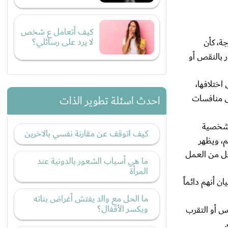
كيف أتعامل ع شخص
لا يرد على رسائلي؟
ة، كأن
 بالنقص أو
ختلافها،
ل منافسات
احدث اسئلة تطوير الذات
لشخصية
كيف اتوقف عن مقارنة نفسي بالاخرين
م، ويظهر
جل من العمل
ما هي أسباب الشعور بالدونية عند
المرأة
 أنهم دائماً
ما الحل مع والد يفتش أغراض بناته
ويكسر الأقفال؟
س أو التقرب