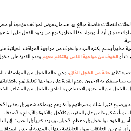
لات انفعالات غاضبة مبالغ بها عندما يتعرض لمواقف مزعجة أو محرج
ك عدواني أيضاً، ويتولد هذا المظهر كنوع من ردود الفعل على الشعور
ية.
راً يتسم بكثرة التردد والخوف من مواجهة المواقف الحياتية على ا
ات أو
الخوف من مواجهة الناس والتكلم معهم
وعدم القدرة على دخو
خصية تظهر
حالة من الخجل الذاتي
، وهي حالة الخجل من المواصفات ا
تياب مما سيفكر به الآخرون وعدم القدرة على مواجهة تعليقاتهم وانتقاداته
ل، الخجل من المستوى الاجتماعي والمادي، الخجل من المشاعر، الخ
يصبح كثير الشك بتصرفاتهم وأفكارهم ويتملكه شعور في بعض الأحيان
سوءاً بشكل خاص على المقربين كالأهل والأخوة والأزواج والأصدقاء.
ير الخوف والخجل في معظم الأحيان، ويتردد كثيراً في الحديث إلى النا
 نوع من العلاقات سواء العاطفية منها أو المهنية أو حتى الصداقات.