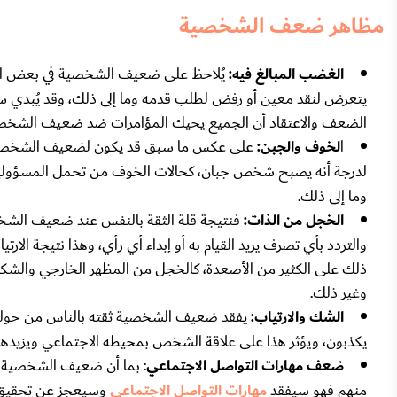
مظاهر ضعف الشخصية
الغضب المبالغ فيه:
يُلاحظ على ضعيف الشخصية في بعض الحا
يتعرض لنقد معين أو رفض لطلب قدمه وما إلى ذلك، وقد يُبدي سلو
الضعف والاعتقاد أن الجميع يحيك المؤامرات ضد ضعيف الشخص
ا
لخوف والجبن:
على عكس ما سبق قد يكون لضعيف الشخصية مظه
لدرجة أنه يصبح شخص جبان، كحالات الخوف من تحمل المسؤولي
وما إلى ذلك.
الخجل من الذات:
فنتيجة قلة الثقة بالنفس عند ضعيف الش
والتردد بأي تصرف يريد القيام به أو إبداء أي رأي، وهذا نتيجة الار
ذلك على الكثير من الأصعدة، كالخجل من المظهر الخارجي والشك
وغير ذلك.
الشك والارتياب:
يفقد ضعيف الشخصية ثقته بالناس من حوله و
يكذبون، ويؤثر هذا على علاقة الشخص بمحيطه الاجتماعي ويزيدها 
ضعف مهارات التواصل الاجتماعي
: بما أن ضعيف الشخصية أس
منهم فهو سيفقد
مهارات التواصل الاجتماعي
وسيعجز عن تحقيق أي