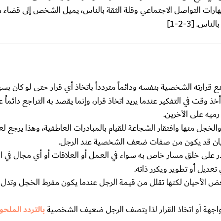
ت التواصل الاجتماعي وقلة الثقة بالناس، يميل الشخص إلى قضاء
اس. [3-2-1]
 قرارته الشخصية بنفسه ودائماً متردداً باتخاذ أي قرار حتى لو كان بسيطا
قت في التفكير عندما يريد اتخاذ قرار، وإنما يقصد به التراجع دائماً ع
ميه على الآخرين.
لخجل منها وافتقار الشجاعة للقيام بالمبادرات العاطفية، وهذا يرجع ل
يان قد يكون من صفات ضعف الشخصية عند الرجل.
ر على خلق مسار خاص به سواء في العمل أو العلاقات أو أي مجال في ال
عديل أو تطوير ويكرر ذاته.
عض الأحيان لكنها تقلل من قيمة الرجل عندما يكون مفرط الخجل وتد
هة أو اتخاذ القرار لذا يتصف الرجل ضعيف الشخصية
بالتردد الملحو