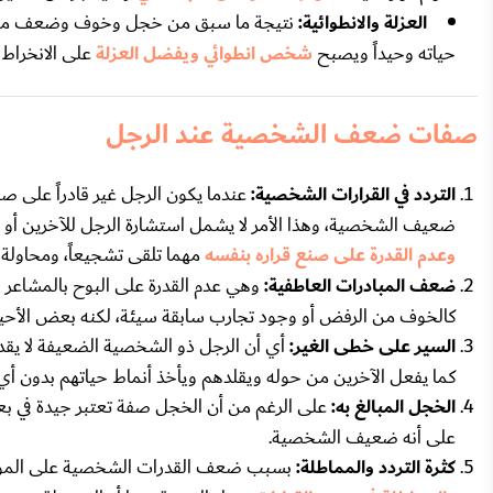
العزلة والانطوائية:
نتيجة ما سبق من خجل وخوف وضعف مهارا
حياته وحيداً ويصبح
شخص انطوائي ويفضل العزلة
على الانخراط بالن
صفات ضعف الشخصية عند الرجل
التردد في القرارات الشخصية:
عندما يكون الرجل غير قادراً على صنع
ضعيف الشخصية، وهذا الأمر لا يشمل استشارة الرجل للآخرين أو أخذ و
وعدم القدرة على صنع قراره بنفسه
مهما تلقى تشجيعاً، ومحاولة ر
ضعف المبادرات العاطفية:
وهي عدم القدرة على البوح بالمشاعر وا
كالخوف من الرفض أو وجود تجارب سابقة سيئة، لكنه بعض الأح
السير على خطى الغير:
أي أن الرجل ذو الشخصية الضعيفة لا يقد
كما يفعل الآخرين من حوله ويقلدهم ويأخذ أنماط حياتهم بدون أي ت
الخجل المبالغ به:
على الرغم من أن الخجل صفة تعتبر جيدة في ب
على أنه ضعيف الشخصية.
كثرة التردد والمماطلة:
بسبب ضعف القدرات الشخصية على المواج