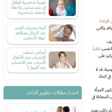
تقوية شخصية الطفل
في عمر سنتين وأخطاء
تضعف شخصيته
 الإرادة
أزمة منتصف العمر
افز والتي
عند الرجال ومظاهر
جهلة الأربعين
يف
النفس،
نظرة
أعراض ضعف
ركيز على
الانتصاب عند الأطفال
(أسباب عدم الانتصاب
عند التبول)
ية، قد لا
ي اتخاذ
كون الجرأة
احدث مقالات تطوير الذات
المعاناة في
اء ذلك، يعود