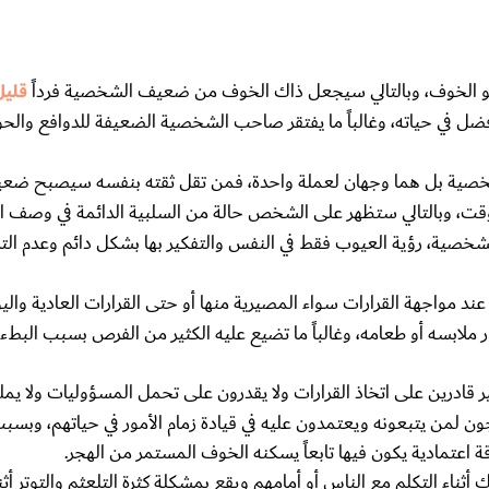
 الخوف، وبالتالي سيجعل ذاك الخوف من ضعيف الشخصية فرداً
قليل
أفضل في حياته، وغالباً ما يفتقر صاحب الشخصية الضعيفة للدوافع والحو
خصية بل هما وجهان لعملة واحدة، فمن تقل ثقته بنفسه سيصبح ضع
، وبالتالي ستظهر على الشخص حالة من السلبية الدائمة في وصف 
الشخصية، رؤية العيوب فقط في النفس والتفكير بها بشكل دائم وعدم الت
د مواجهة القرارات سواء المصيرية منها أو حتى القرارات العادية واليوم
بسه أو طعامه، وغالباً ما تضيع عليه الكثير من الفرص بسبب البطء ف
 قادرين على اتخاذ القرارات ولا يقدرون على تحمل المسؤوليات ولا يمل
ن لمن يتبعونه ويعتمدون عليه في قيادة زمام الأمور في حياتهم، وبسبب 
اعتمادية يكون فيها تابعاً يسكنه الخوف المستمر من الهجر.
ثناء التكلم مع الناس أو أمامهم ويقع بمشكلة كثرة التلعثم والتوتر أثن