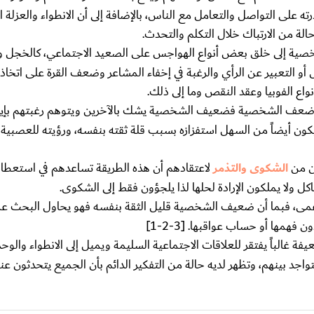
 على التواصل والتعامل مع الناس، بالإضافة إلى أن الانطواء والعزلة 
لة من الارتباك خلال التكلم والتحدث.
ية إلى خلق بعض أنواع الهواجس على الصعيد الاجتماعي، كالخجل 
 التعبير عن الرأي والرغبة في إخفاء المشاعر وضعف القرة على اتخاذ ا
 الفوبيا وعقد النقص وما إلى ذلك.
ضعف الشخصية فضعيف الشخصية يشك بالآخرين ويتوهم رغبتهم بإيذ
ن أيضاً من السهل استفزازه بسبب قلة ثقته بنفسه، ورؤيته للعصبي
ن من
الشكوى والتذمر
لاعتقادهم أن هذه الطريقة تساعدهم في استعط
ل ولا يملكون الإرادة لحلها لذا يلجؤون فقط إلى الشكوى.
مى، فبما أن ضعيف الشخصية قليل الثقة بنفسه فهو يحاول البحث عما
فهمها أو حساب عواقبها. [3-2-1]
غالباً يفتقر للعلاقات الاجتماعية السليمة ويميل إلى الانطواء والوحد
اجد بينهم، وتظهر لديه حالة من التفكير الدائم بأن الجميع يتحدثون 