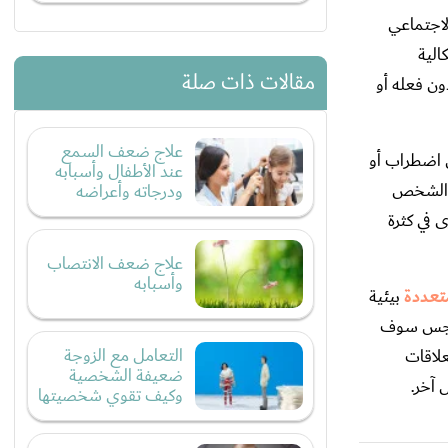
اجتماعي
الية
مقالات ذات صلة
ن فعله أو
علاج ضعف السمع
 اضطراب أو
عند الأطفال وأسبابه
ى الشخص
ودرجاته وأعراضه
 في كثرة
علاج ضعف الانتصاب
وأسبابه
تعددة
بيئية
واجس سوف
التعامل مع الزوجة
لاقات
ضعيفة الشخصية
 آخر.
وكيف تقوي شخصيتها