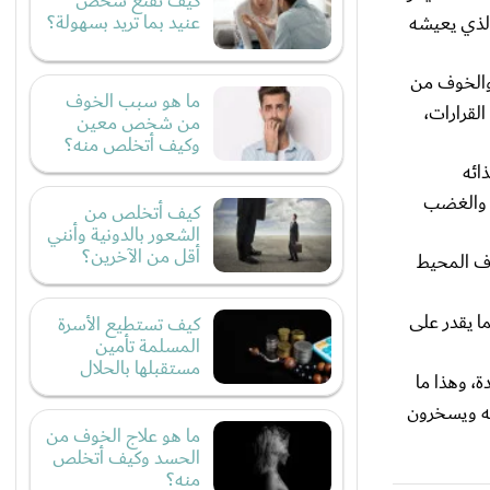
كيف تقنع شخص
عنيد بما تريد بسهولة؟
الذي يعيشه
والخوف من
ما هو سبب الخوف
لقرارات،
من شخص معين
وكيف أتخلص منه؟
ائه
ة والغضب
كيف أتخلص من
الشعور بالدونية وأنني
أقل من الآخرين؟
اف المحيط
 يقدر على
كيف تستطيع الأسرة
المسلمة تأمين
مستقبلها بالحلال
ة، وهذا ما
عنه ويسخرون
ما هو علاج الخوف من
الحسد وكيف أتخلص
منه؟