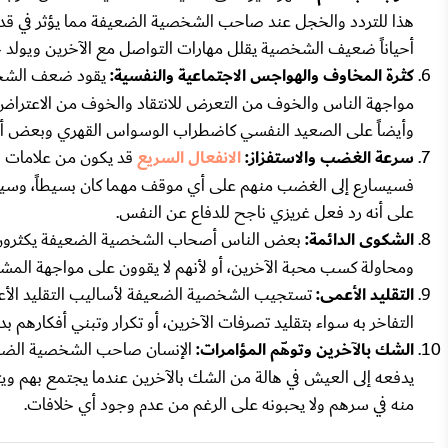
هذا للتردد والخجل عند صاحب الشخصية الضعيفة مما يؤثر في قدرته
أحياناً ضعيف الشخصية يقلل مهارات التواصل مع الآخرين ويولد حا
كثرة المخاوف والهواجس الاجتماعية والنفسية:
يقود ضعف الشخص
مواجهة الناس والخوف من التعرض للانتقاد والخوف من الاعتراض أو
وأيضاً على الصعيد النفسي كاضطراب الوسواس القهري وبعض أنواع
سرعة الغضب والاستفزاز:
الانفعال السريع
قد يكون من علامات 
فسيسارع إلى الغضب منهم على أي موقف مهما كان بسيطاً، وسيكو
على أنه رد فعل غريزي ناجح للدفاع عن النفس.
الشكوى الدائمة:
بعض الناس أصحاب الشخصية الضعيفة يكثرو
ومحاولة كسب محبة الآخرين، أو لأنهم لا يقوون على مواجهة المشاك
التقليد الأعمى:
تستجيب الشخصية الضعيفة لأساليب التقليد الأع
التفاخر به سواء بتقليد تصرفات الآخرين، أو تكرار وتبني أفكارهم بدون 
الشك بالآخرين وتوهّم المؤامرات:
الإنسان صاحب الشخصية الضعيفة 
يدفعه إلى العيش في هالة من الشك بالآخرين عندما يجتمع بهم ويتو
منه في سرهم ولا يحبونه على الرغم من عدم وجود أي خلافات.