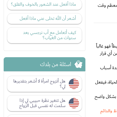
ماذا أفعل عند الشعور بالخوف والقلق؟
 معظم وقت
أشعر أن الله تخلى عني ماذا أفعل
كيف أتعامل مع أب نرجسي بعد
سنوات من الغياب؟
ً فهو غالباً
ن أي قرار
اسئلة من بلدك
عدة أسباب
هل أتزوج امرأة لا أشعر بتقديرها
حياة، فيفعل
لي؟
ل بشكل واضح
هل تتغير نظرة حبيبي لي إذا
سلمت له نفسي قبل الزواج
ظ والدائم