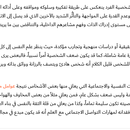
ة الفرد ينعكس على طريقة تفكيره وسلوكه ومواقفه وعلى أدائه ال
عدم القدرة على المواجهة والتأثُّر الشديد بالآخرين الذي قد يصل إلى الاتك
مستوى إدراك الذات وفهم مشاعرهم الداخلية، والتناقض بين ما يريدو
يقية أو دراسات منهجية وتجارب مؤكدة، حيث ينظر علم النفس إلى كل
عامة شاملة، كما قد يكون ضعف الشخصية أمراً نسبياً، فالبعض ير
شخص قليل الكلام أنه شخص هادئ ويتصف بالرزانة وواثق بذاته ويرى
 النفسية والاجتماعية التي يعاني منها بعض الأشخاص نتيجة
عوامل م
عينة وليس ضعف بشكل عام، فمن يعاني مثلاً من بعض المخاوف واله
ون سليمة تماماً، وكذا من يعاني من قلة الثقة بالنفس في بناء الع
قدانه لمهارات التواصل الاجتماعي مع العلم أنه قد يكون مبدع في مجال