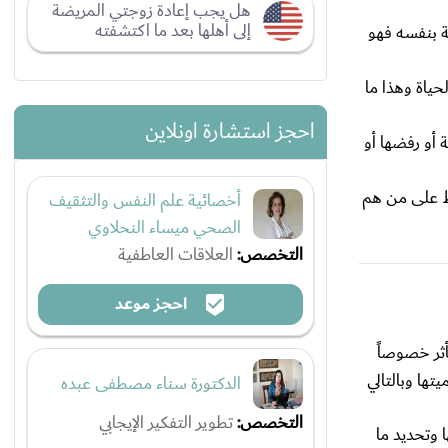
هل يجب إعادة زوجتي المريضة
إلى أهلها بعد ما اكتشفته
 بنفسه فهو
ياة وهذا ما
احجز استشارة اونلاين
أو رفضها أو
ط على من هم
أخصائية علم النفس والتثقيف
الصحي ميساء النحلاوي
التخصص:
العلاقات العاطفية
احجز موعد
ثر خصوصاً
ها وبالتالي
الدكتورة سناء مصطفى عبده
التخصص:
تطوير التفكير الإيجابي
وتحديد ما