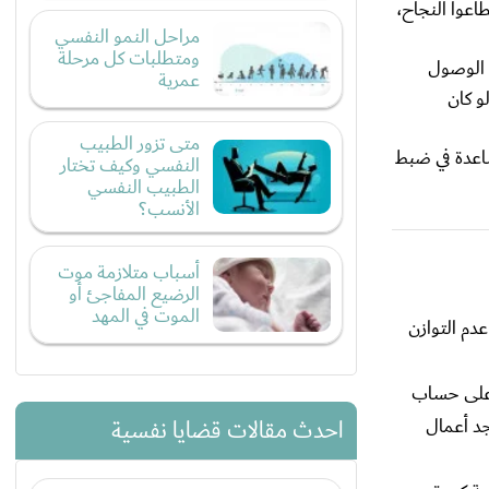
اعوا النجاح،
مراحل النمو النفسي
ومتطلبات كل مرحلة
 الوصول
عمرية
و كان
متى تزور الطبيب
ساعدة في ضبط
النفسي وكيف تختار
الطبيب النفسي
الأنسب؟
أسباب متلازمة موت
الرضيع المفاجئ أو
الموت في المهد
دم التوازن
 على حساب
د أعمال
احدث مقالات قضايا نفسية