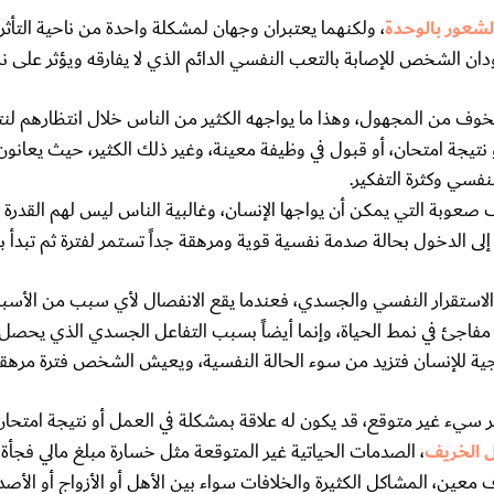
لشعور بالوحدة
، ولكنهما يعتبران وجهان لمشكلة واحدة من ناحية التأثر
الشخص للإصابة بالتعب النفسي الدائم الذي لا يفارقه ويؤثر على نم
لخوف من المجهول، وهذا ما يواجهه الكثير من الناس خلال انتظارهم لن
نتيجة امتحان، أو قبول في وظيفة معينة، وغير ذلك الكثير، حيث يعانون
فسي وكثرة التفكير.
عوبة التي يمكن أن يواجها الإنسان، وغالبية الناس ليس لهم القدرة 
دخول بحالة صدمة نفسية قوية ومرهقة جداً تستمر لفترة ثم تبدأ بال
الاستقرار النفسي والجسدي، فعندما يقع الانفصال لأي سبب من الأسبا
اجئ في نمط الحياة، وإنما أيضاً بسبب التفاعل الجسدي الذي يحصل
ية للإنسان فتزيد من سوء الحالة النفسية، ويعيش الشخص فترة مرهقة
 سيء غير متوقع، قد يكون له علاقة بمشكلة في العمل أو نتيجة امتحا
ل الخريف
، الصدمات الحياتية غير المتوقعة مثل خسارة مبلغ مالي فجأة 
عين، المشاكل الكثيرة والخلافات سواء بين الأهل أو الأزواج أو الأصد