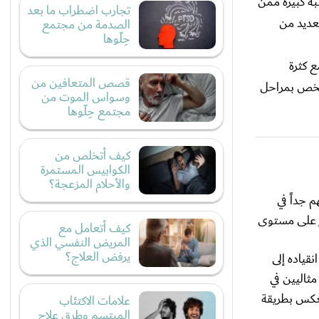
ة كبيرة ممن
تجارب اضطراب ما بعد
عديد من
الصدمة من مجتمع
حِلّوها
 كثرة
قصص المتعافين من
الشخص بمراحل
وسواس الموت من
مجتمع حِلّوها
كيف أتخلص من
الكوابيس المستمرة
والأحلام المزعجة؟
 جداً في
ر على مستوى
كيف أتعامل مع
المريض النفسي الذي
يرفض العلاج؟
قياده إلى
مثاليين في
نعكس بطريقة
علامات الاكتئاب
المبتسم وطرق علاج