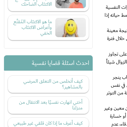
الاكتئاب الضاحك
ات النفسية
ط حياته إذا
ما هو الاكتئاب المُقنَّع
وأعراض الاكتئاب
تيجة معينة
الخفي
 خلال فترة
على تجاوز
زوال شيئاً
احدث اسئلة قضايا نفسية
ب ينجر
كيف أتخلص من التعلق المرضي
 في نفس
بالمشاهير؟
 من التوتر
أختي انهارت نفسيًا بعد الانتقال من
منزلنا
ن معين وغير
أو خسارة
كيف أعرف ما إذا كان قلقي غير طبيعي
قاء، عدم