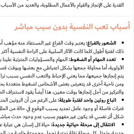
القدرة على الإنجاز والقيام بالأعمال المطلوبة، والعديد من الأسباب 
أسباب تعب النفسية بدون سبب مباشر
الشعور بالفراغ:
يعتبر وقت الفراغ غير المستفاد منه مؤهب أس
ذلك لفترة أطول كلما كانت الآثار السلبية على الراحة النفسية أكثر 
تعدد المهام أو الضغوط:
المهام والمسؤوليات المترتبة علينا 
الأولوية، أما محاولة جمعها بشكل اعتباطي مع بعضها وبوقت قصير ل
يتم إنجازها جميعها، مما يعني الإحباط والتعب النفسي بسبب تر
ومن ناحية أخرى قد يتعرض بعض الأشخاص لضغوط متعددة بحيث
والتركيز من أجل إنجازها بوقت معين، هذا أيضاً يقود لاستنزاف ا
اتباع روتين واحد لفترة طويلة:
على الرغم من أن الروتين المنظ
فترات فاصلة أو وجود عامل تجديد يسبب الوقوع في حالة من الملل
شكل أثر نفسي قد يكون غير مفهوم بسبب عدم وجود حدث مباشر 
الانتقال إلى مرحلة حياتية جديدة:
حياة كل إنسان هي عبارة ع
جديدة، وتمثل كل مرحلة نقلة نوعية تحمل مجموعة خاصة من ال