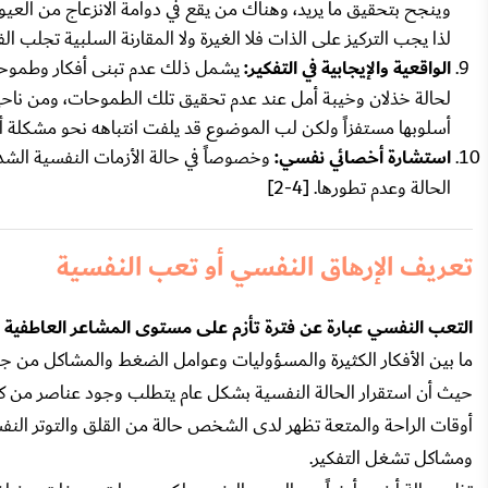
وينجح بتحقيق ما يريد، وهناك من يقع في دوامة الانزعاج من العي
لذا يجب التركيز على الذات فلا الغيرة ولا المقارنة السلبية تجلب ا
الواقعية والإيجابية في التفكير:
يشمل ذلك عدم تبنى أفكار وطموحا
لحالة خذلان وخيبة أمل عند عدم تحقيق تلك الطموحات، ومن ناح
أسلوبها مستفزاً ولكن لب الموضوع قد يلفت انتباهه نحو مشكلة أ
استشارة أخصائي نفسي:
وخصوصاً في حالة الأزمات النفسية الشد
الحالة وعدم تطورها. [4-2]
تعريف الإرهاق النفسي أو تعب النفسية
التعب النفسي عبارة عن فترة تأزم على مستوى المشاعر العاطفية ت
ما بين الأفكار الكثيرة والمسؤوليات وعوامل الضغط والمشاكل من جهة
حيث أن استقرار الحالة النفسية بشكل عام يتطلب وجود عناصر من ك
أوقات الراحة والمتعة تظهر لدى الشخص حالة من القلق والتوتر الن
ومشاكل تشغل التفكير.