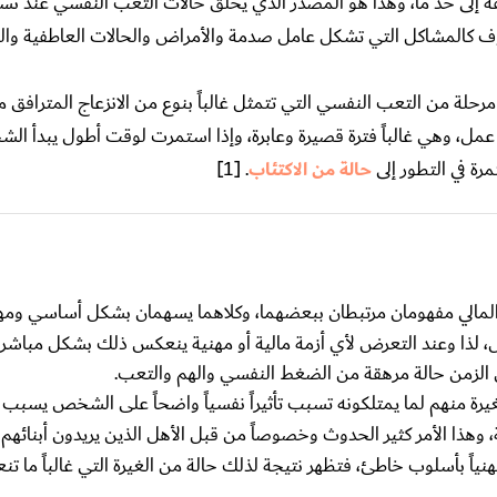
إلى حد ما، وهذا هو المصدر الذي يخلق حالات التعب النفسي عند نسب
روف كالمشاكل التي تشكل عامل صدمة والأمراض والحالات العاطفية وال
ة من التعب النفسي التي تتمثل غالباً بنوع من الانزعاج المترافق مع
أي عمل، وهي غالباً فترة قصيرة وعابرة، وإذا استمرت لوقت أطول يبدأ 
مرة في التطور إلى
حالة من الاكتئاب
. [1]
 المالي مفهومان مرتبطان ببعضهما، وكلاهما يسهمان بشكل أساسي ومهم
ص، لذا وعند التعرض لأي أزمة مالية أو مهنية ينعكس ذلك بشكل مباش
من الزمن حالة مرهقة من الضغط النفسي والهم والتعب.
غيرة منهم لما يمتلكونه تسبب تأثيراً نفسياً واضحاً على الشخص يسبب ان
ة، وهذا الأمر كثير الحدوث وخصوصاً من قبل الأهل الذين يريدون أبنائهم 
ياً بأسلوب خاطئ، فتظهر نتيجة لذلك حالة من الغيرة التي غالباً ما ت