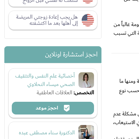
سلمت له نفسي قبل الزواج
هل يجب إعادة زوجتي المريضة
إلى أهلها بعد ما اكتشفته
ة غالباً من
نة التي تسبب
احجز استشارة اونلاين
أخصائية علم النفس والتثقيف
ومنها ما
الصحي ميساء النحلاوي
 بحسب نوع
التخصص:
العلاقات العاطفية
احجز موعد
ل مشكلة عدم
ي الاستيعاب،
الدكتورة سناء مصطفى عبده