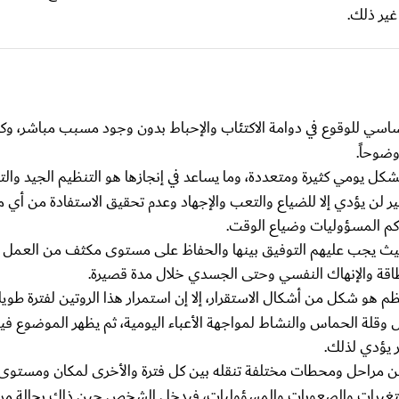
غير ذلك.
اسي للوقوع في دوامة الاكتئاب والإحباط بدون وجود مسبب مباشر، وكل
وضوحاً.
بشكل يومي كثيرة ومتعددة، وما يساعد في إنجازها هو التنظيم الجيد و
ن يؤدي إلا للضياع والتعب والإجهاد وعدم تحقيق الاستفادة من أي منها،
اكم المسؤوليات وضياع الوقت.
 يجب عليهم التوفيق بينها والحفاظ على مستوى مكثف من العمل ا
لطاقة والإنهاك النفسي وحتى الجسدي خلال مدة قصيرة.
م هو شكل من أشكال الاستقرار، إلا إن استمرار هذا الروتين لفترة طويل
 وقلة الحماس والنشاط لمواجهة الأعباء اليومية، ثم يظهر الموضوع في
يؤدي لذلك.
ن مراحل ومحطات مختلفة تنقله بين كل فترة والأخرى لمكان ومستوى 
متغيرات والصعوبات والمسؤوليات، فيدخل الشخص حين ذاك بحالة مر