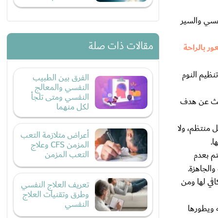
فسي والسير
مقالات ذات صلة
ور بالراحة
نظيم النوم
الفرق بين الطبيب
النفسي والمعالج
النفسي ومتى تلجأ
لبحث عن هدف
لكل منهما
 منتظم، ولا
أعراض متلازمة التعب
ا.
المزمن CFS وعلاج
التعب المزمن
تم بعدم
والجاهزة.
في لها ومن
تعريف العلاج النفسي
وطرق وتقنيات العلاج
النفسي
 ويطورها