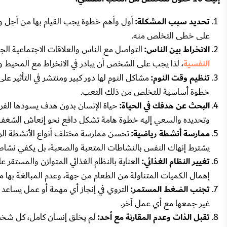
تحديد سبب المشكلة:
أول وأهم خطوة يجب القيام بها من أجل 
على خطى التخلص منه.
الانخراط بين الناس:
التواصل مع الناس والعلاقات الاجتماعية ا
النفسية
، لذا يجب على الشخص أن يبادر في الانخراط مع المحيط وال
تنظيم وقت النوم:
مشاكل النوم لها دور كبير ومنتشر في التأثير ع
خطوة أساسية للتخلص من ذلك التعب.
البحث عن هدفك في الحياة:
حياة الإنسان بدون هدف يسودها الفراغ
وتحديده والسعي إليه خطوة هامة تشكل دافع نحو إنعاش الشغف با
ممارسة أنشطة رياضية:
تحسن ممارسة مختلف أنواع الأنشطة الري
يشترط إنهاك النفس بالنشاطات المتعبة والصعبة، بل يكفي نشاط 
تغيير النظام الغذائي:
العناية بالنظام الغذائي المتوازن والمستقر 
إهمال الكميات المتناولة من الطعام من جهة، وعدم المبالغة بها من
تجنب الضغط المستمر:
التروي في إنجاز أي مهمة أو عمل يساع
غير جمعها مع أي عمل آخر.
تقبل الذات وعدم المقارنة مع أحد:
لم يخلق إنسان كامل، كل شخص