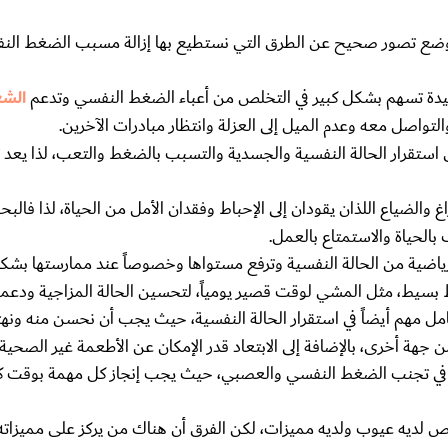
وضع تصور صحيح عن الطرق التي نستطيع بها إزالة مسبب الضغط الن
لجيدة تسهم بشكل كبير في التخلص من أعباء الضغط النفسي وتدعم
الشع
تواصل معه وعدم الميل إلى العزلة وانتظار مبادرات الآخرين.
لى استقرار الحالة النفسية والجسدية والتسبب بالضغط والتعب، لذا يعد ت
 والضياع اللذان يقودان إلى الإحباط وفقدان الأمل من الحياة، لذا فا
لحياة والاستمتاع بالعمل.
اضية من الحالة النفسية وترفع مستواها وخصوصاً عند ممارستها بشكل
بسيط، مثل المشي لوقت قصير يومياً، لتحسين الحالة المزاجية ودعمه
عامل مهم أيضاً في استقرار الحالة النفسية، حيث يجب أن نحسن منه ونه
 جهة أخرى، بالإضافة إلى الابتعاد قدر الإمكان عن الأطعمة غير الصحية 
د في تجنب الضغط النفسي والعصبي، حيث يجب إنجاز كل مهمة بوقت كا
 لديه عيوب ولديه مميزات، لكن الفرق أن هناك من يركز على مميزاته