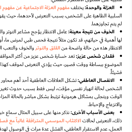
العزلة والوحدة:
يختلف
مفهوم العزلة الاجتماعية عن مفهوم ا
السلبية الظاهرة على الشخص، بسبب التعرض لأحدهما، حيث يقودان 
لم يتم تجاوزهما.
الخوف من نتيجة معينة:
عامل الانتظار يؤجج مشاعر التوتر وا
لها أهمية في حياتهم، قد تكون مثلاً نتيجة فحص طبي لمرض ما، أو 
الانتظار هذه من حالة واضحة من
القلق والتوتر
والخوف والتعب الن
فقدان شخص عزيز:
تعد خسارة شخص عزيز من أكثر المواقف ص
الموضوع ببساطة ووقت قصير، حيث يؤدي التعرض لموقف كهذا إلى ال
فشيئاً.
الانفصال العاطفي:
تشكل العلاقات العاطفية أحد أهم محاور 
الشخص لحالة انهيار نفسي مؤقت، ليس فقط بسبب حدوث تغير مف
الوقت ويتجلى بمشاكل هرمونية ترتبط بشكل مباشر بالحالة المزاج
والانزعاج والإحباط.
بعض الأسباب الأخرى:
نذكر منها على سبيل المثال سماع خبر
ذلك، التعرض لحالات
الاكتئاب الموسمي المترافقة غالباً مع فص
العمل، عدم الاستقرار العاطفي، الفشل عدة مرات في الوصول لهدف م