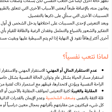
تظهر حالة أخرى أيضاً من التعب النفسي لكن بسمات وصفات مختلفة 
يعانون منه، بالإضافة طبعاً لبعض الأسباب الأخرى التي تتعلق بالظ
المسببات الأخرى التي سنأتي على ذكرها بالتفصيل.
وبعد التعرض لإحدى المسببات على اختلافها يدخل الشخص في أول مرحل
التفكير والشعور بالضياع والتململ وفقدان الرغبة والطاقة للقيام ب
أخرى أكثر إرهاقاً تقود في النهاية إذا لم يتم السيطرة عليها وبقيت مست
لماذا نتعب نفسياً؟
عدم الاستقرار المالي أو المهني:
الاستقرار المهني والاستقرار
استقرار مسار الحياة بشكل عام وتوازن الحالة النفسية بشكل خا
الراحة النفسية ويؤدي لانحدارها، فيظهر مع استمرار ذاك لفترة 
المقارنة والغيرة:
كثرة التعرض لمواقف المقارنة بالآخرين أو ال
قلة الثقة بالنفس
وضعف الشخصية
وعدم الإيمان بالقدرات الذاتي
كل شيء فيكثرون من مقارنتهم بأقرانهم بمجال معين دراسياً أو مهن
سلبية على مستوى الاستقرار النفسي.