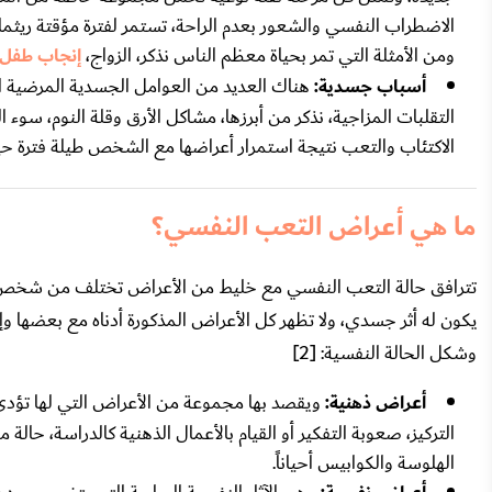
الاضطراب النفسي والشعور بعدم الراحة، تستمر لفترة مؤقتة ريثما يت
ومن الأمثلة التي تمر بحياة معظم الناس نذكر، الزواج،
إنجاب طفل 
أسباب جسدية:
هناك العديد من العوامل الجسدية المرضية ال
التقلبات المزاجية، نذكر من أبرزها، مشاكل الأرق وقلة النوم، سوء 
الاكتئاب والتعب نتيجة استمرار أعراضها مع الشخص طيلة فترة حيا
ما هي أعراض التعب النفسي؟
تترافق حالة التعب النفسي مع خليط من الأعراض تختلف من شخص لآخر
يكون له أثر جسدي، ولا تظهر كل الأعراض المذكورة أدناه مع بعضها 
وشكل الحالة النفسية: [2]
أعراض ذهنية:
ويقصد بها مجموعة من الأعراض التي لها تؤدي 
التركيز، صعوبة التفكير أو القيام بالأعمال الذهنية كالدراسة، حال
الهلوسة والكوابيس أحياناً.