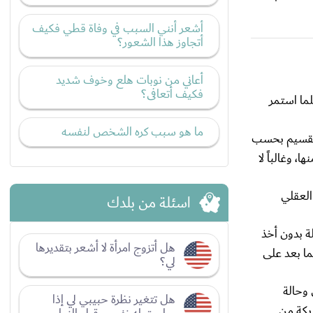
أشعر أنني السبب في وفاة قطي فكيف
أتجاوز هذا الشعور؟
أعاني من نوبات هلع وخوف شديد
فكيف أتعافى؟
ما استمر
ما هو سبب كره الشخص لنفسه
التقسيم بحسب
 وغالباً لا
لعقلي
اسئلة من بلدك
ة بدون أخذ
هل أتزوج امرأة لا أشعر بتقديرها
ما بعد على
لي؟
وحالة
هل تتغير نظرة حبيبي لي إذا
بكة من